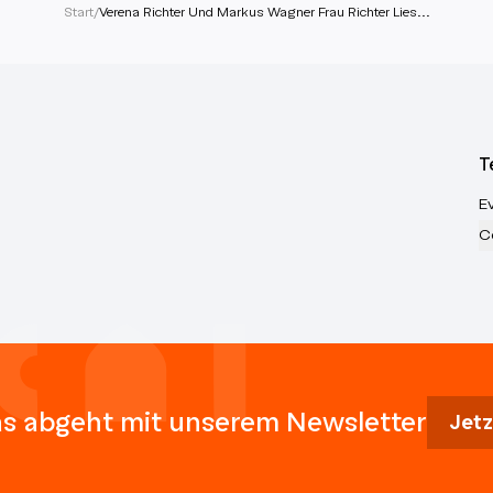
Start
/
Verena Richter Und Markus Wagner Frau Richter Lies...
T
E
C
s abgeht mit unserem Newsletter
Jetz