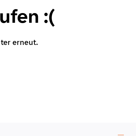
aufen
:(
äter erneut.