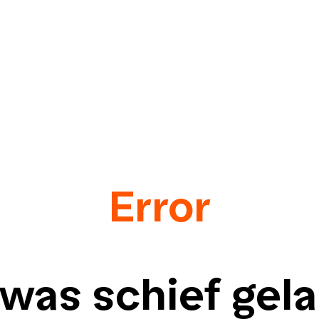
ervice & Kontakt
Eventkalender
Error
 was schief gel