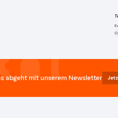
T
E
C
s abgeht mit unserem Newsletter
Jetz