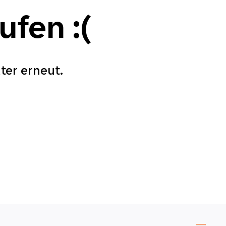
aufen
:(
äter erneut.