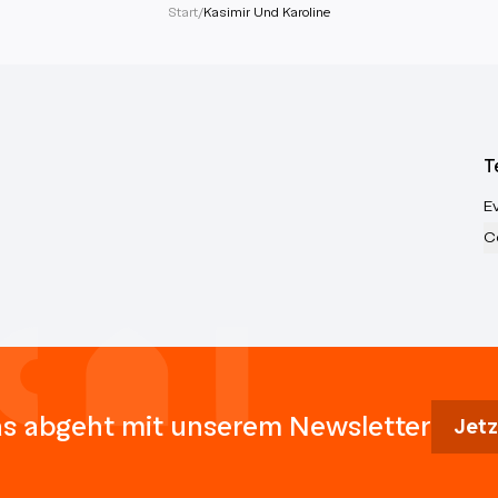
Start
/
Kasimir Und Karoline
T
E
C
s abgeht mit unserem Newsletter
Jetz