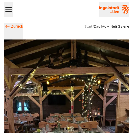
Zurück
Start
/
Das Mo - Neü Galerie
Entdecke Ingolstadt – Events, Highlights & Stadtleben