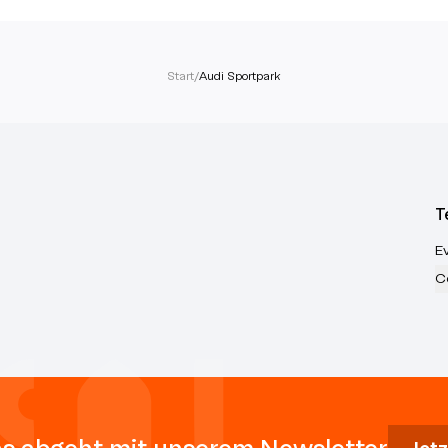
Start
/
Audi Sportpark
T
E
C