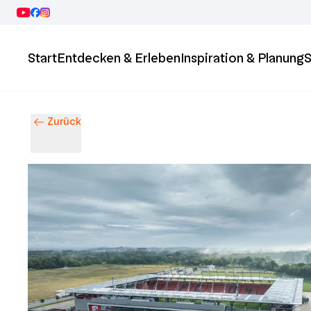
Start
Entdecken & Erleben
Inspiration & Planung
S
Zurück
Entdecke Ingolstadt – Events, Highlights & Stadtleben