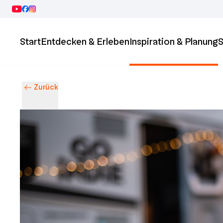
Start
Entdecken & Erleben
Inspiration & Planung
S
Zurück
Entdecke Ingolstadt – Events, Highlights & Stadtleben