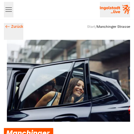
Zurück
Start
/
Manchinger Strasse
Entdecke Ingolstadt – Events, Highlights & Stadtleben
Manchinger