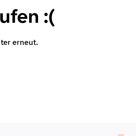
aufen
:(
äter erneut.