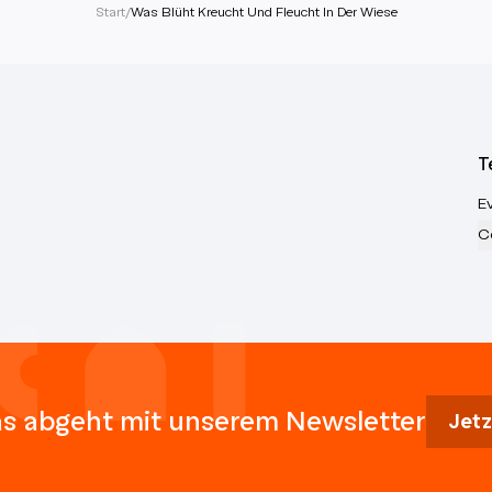
Start
/
Was Blüht Kreucht Und Fleucht In Der Wiese
T
E
C
s abgeht mit unserem Newsletter
Jetz