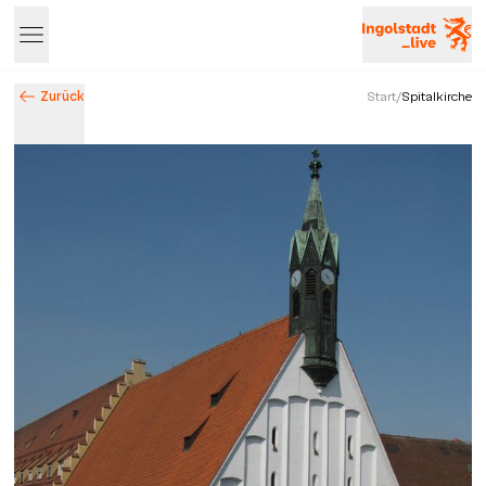
Zurück
Start
/
Spitalkirche
Entdecke Ingolstadt – Events, Highlights & Stadtleben