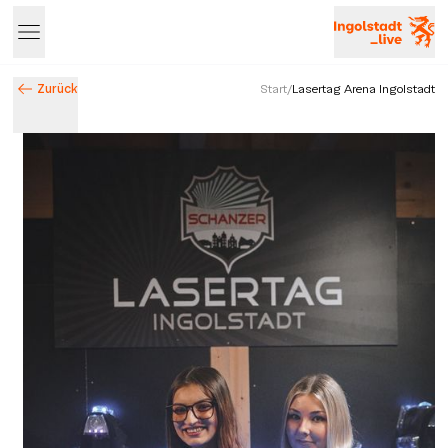
Zurück
Start
/
Lasertag Arena Ingolstadt
Entdecke Ingolstadt – Events, Highlights & Stadtleben