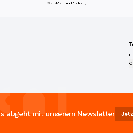
Start
/
Mamma Mia Party
T
E
C
s abgeht mit unserem Newsletter
Jetz