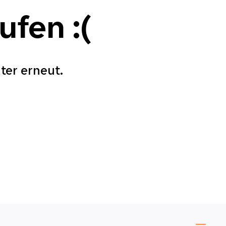
aufen
:(
äter erneut.