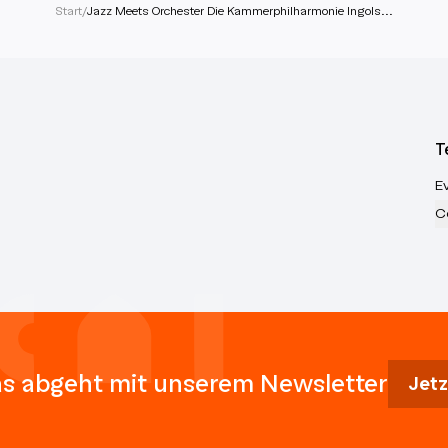
Start
/
Jazz Meets Orchester Die Kammerphilharmonie Ingols...
T
E
C
s abgeht mit unserem Newsletter
Jetz