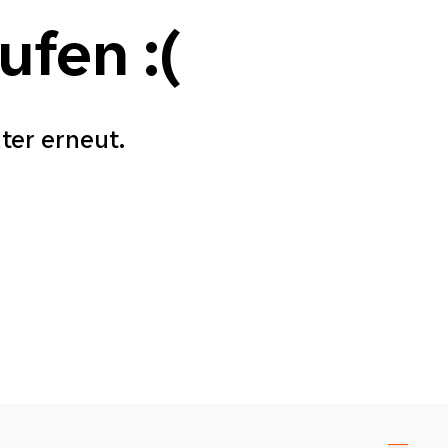
aufen
:(
äter erneut.