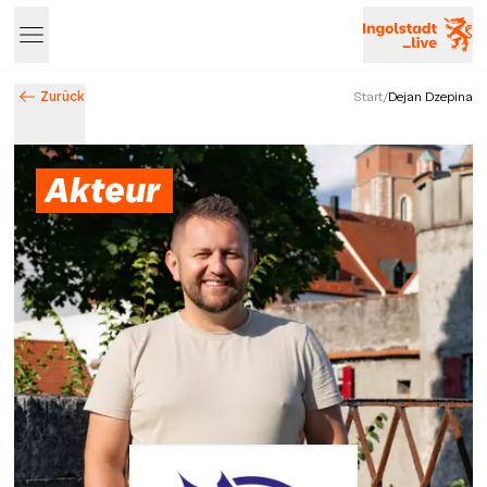
Zurück
Start
/
Dejan Dzepina
Entdecke Ingolstadt – Events, Highlights & Stadtleben
Akteur