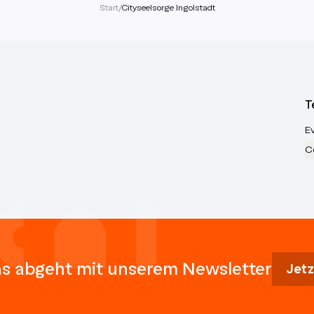
Start
/
Cityseelsorge Ingolstadt
T
E
C
s abgeht mit unserem Newsletter
Jetz