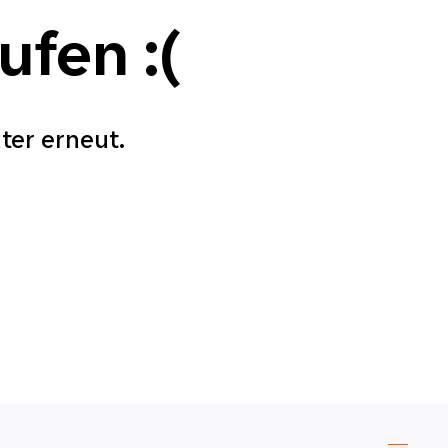
aufen
:(
äter erneut.